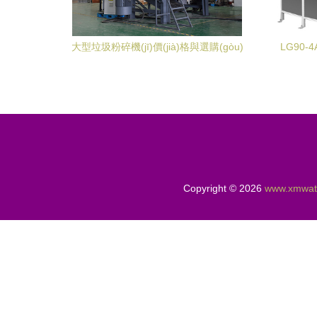
大型垃圾粉碎機(jī)價(jià)格與選購(gòu)
LG90-4
包裝輔助設(shè)備的影響
威
Copyright © 2026
www.xmwat